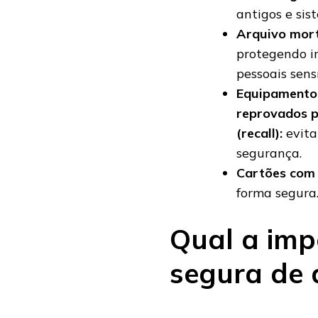
antigos e sis
Arquivo mort
protegendo i
pessoais sensí
Equipamentos
reprovados p
(recall):
evita
segurança.
Cartões com 
forma segura
Qual a imp
segura de