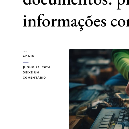
informações co
por
ADMIN
JUNHO 21, 2024
DEIXE UM
EM
COMENTÁRIO
SERVIÇO
DE
DESTRUIÇÃO
DE
DOCUMENTOS:
PROTEJA
SUAS
INFORMAÇÕES
CONFIDENCIAIS