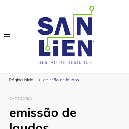
San Lien
Blog – San Lien
Página inicial
emissão de laudos
CATEGORIA
emissão de
laudos