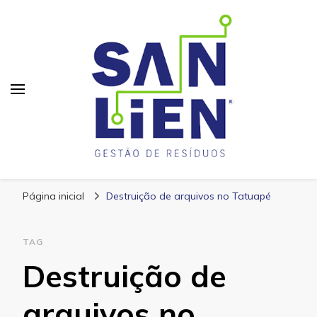
San Lien
Blog – San Lien
Página inicial
Destruição de arquivos no Tatuapé
TAG
Destruição de
arquivos no