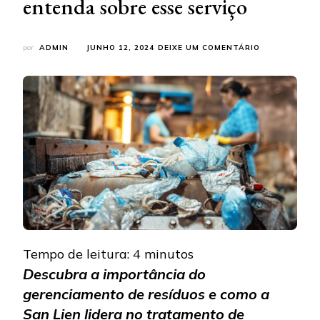
entenda sobre esse serviço
EM
por
ADMIN
JUNHO 12, 2024
DEIXE UM COMENTÁRIO
GERENCIAME
DE
RESÍDUOS:
ENTENDA
SOBRE
ESSE
SERVIÇO
Tempo de leitura:
4
minutos
Descubra a importância do
gerenciamento de resíduos e como a
San Lien lidera no tratamento
de