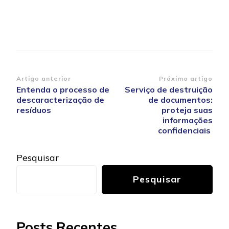
Navegação
Artigo anterior
Próximo artigo
Entenda o processo de
Serviço de destruição
de
descaracterização de
de documentos:
post
resíduos
proteja suas
informações
confidenciais
Pesquisar
Pesquisar
Posts Recentes