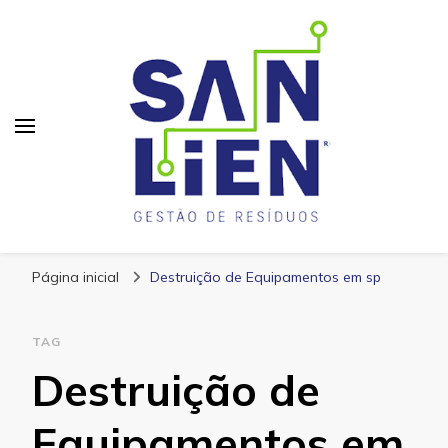
San Lien
Blog – San Lien
Página inicial
Destruição de Equipamentos em sp
TAG
Destruição de
Equipamentos em