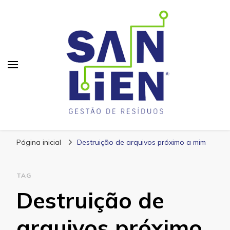
San Lien
Blog – San Lien
Página inicial
Destruição de arquivos próximo a mim
TAG
Destruição de
arquivos próximo