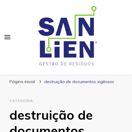
San Lien
Blog – San Lien
Página inicial
destruição de documentos sigilosos
CATEGORIA
destruição de
documentos