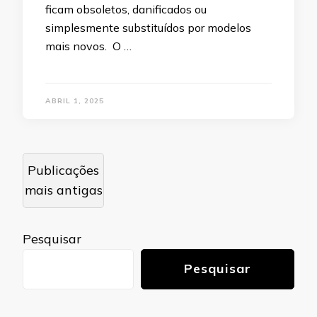
ficam obsoletos, danificados ou
simplesmente substituídos por modelos
mais novos. O …
ABRIL 1, 2025
Navegação
Publicações
por
mais antigas
posts
Pesquisar
Pesquisar