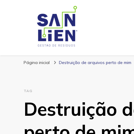
San Lien
Blog – San Lien
Página inicial
Destruição de arquivos perto de mim
TAG
Destruição d
perto de mi