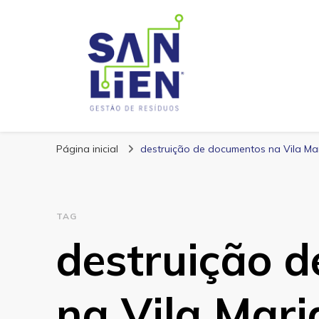
San Lien
Blog – San Lien
Página inicial
destruição de documentos na Vila Ma
TAG
destruição 
na Vila Mari