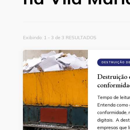
Exibindo: 1 - 3 de 3 RESULTADOS
DESTRUIÇÃO D
Destruição
conformidad
Tempo de leitu
Entenda como g
conformidade, r
digitais. A des
empresas que li