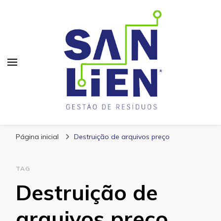
San Lien
Blog – San Lien
Página inicial
Destruição de arquivos preço
TAG
Destruição de
arquivos preço