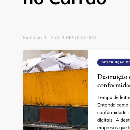
Exibindo: 1 - 3 de 3 RESULTADOS
DESTRUIÇÃO D
Destruição
conformidad
Tempo de leitu
Entenda como g
conformidade, r
digitais. A des
empresas que li