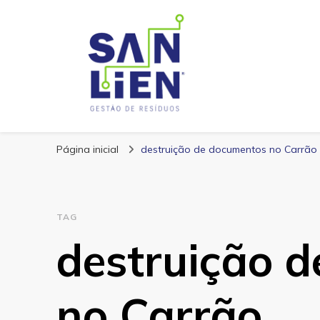
San Lien
Blog – San Lien
Página inicial
destruição de documentos no Carrão
TAG
destruição 
no Carrão