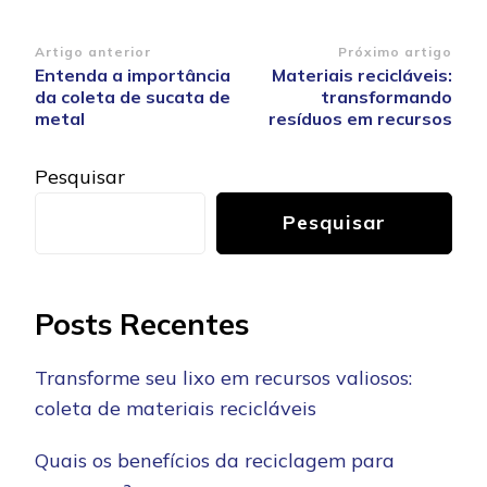
Navegação
Artigo anterior
Próximo artigo
Entenda a importância
Materiais recicláveis:
de
da coleta de sucata de
transformando
post
metal
resíduos em recursos
Pesquisar
Pesquisar
Posts Recentes
Transforme seu lixo em recursos valiosos:
coleta de materiais recicláveis
Quais os benefícios da reciclagem para