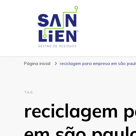
San Lien
Blog – San Lien
Página inicial
reciclagem para empresa em são paul
TAG
reciclagem 
em são paul