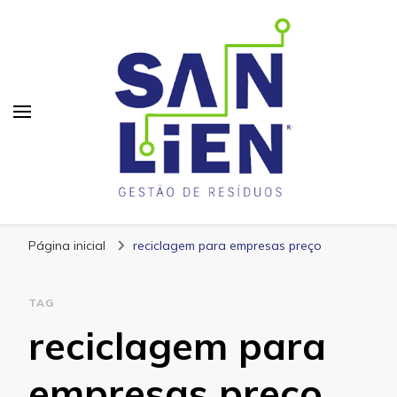
San Lien
Blog – San Lien
Página inicial
reciclagem para empresas preço
TAG
reciclagem para
empresas preço