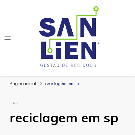
San Lien
Blog – San Lien
Página inicial
reciclagem em sp
TAG
reciclagem em sp