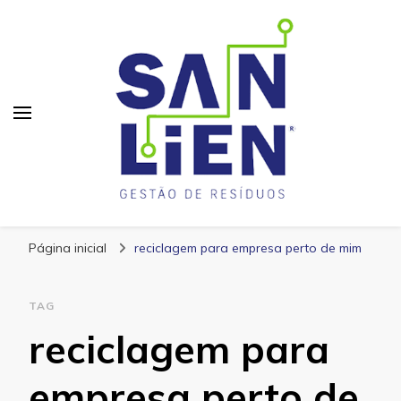
San Lien
Blog – San Lien
Página inicial
reciclagem para empresa perto de mim
TAG
reciclagem para
empresa perto de