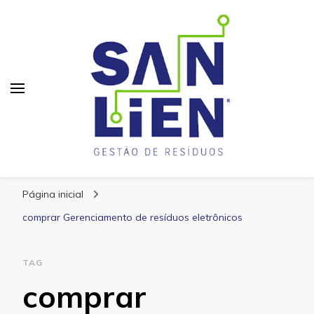
San Lien
Blog – San Lien
Página inicial
comprar Gerenciamento de resíduos eletrônicos
TAG
comprar