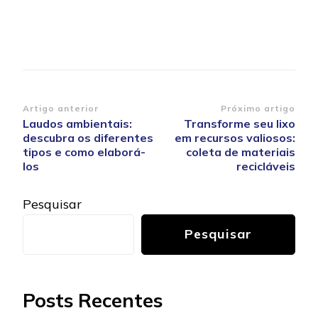
Navegação
Artigo anterior
Próximo artigo
Laudos ambientais:
Transforme seu lixo
de
descubra os diferentes
em recursos valiosos:
post
tipos e como elaborá-
coleta de materiais
los
recicláveis
Pesquisar
Pesquisar
Posts Recentes