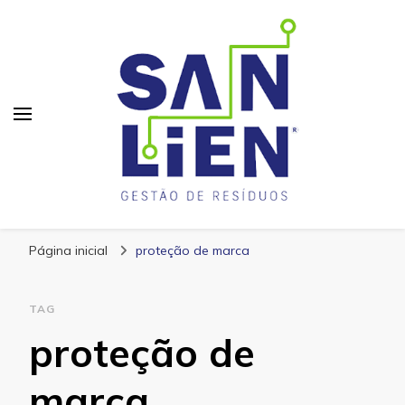
San Lien
Blog – San Lien
Página inicial
proteção de marca
TAG
proteção de
marca