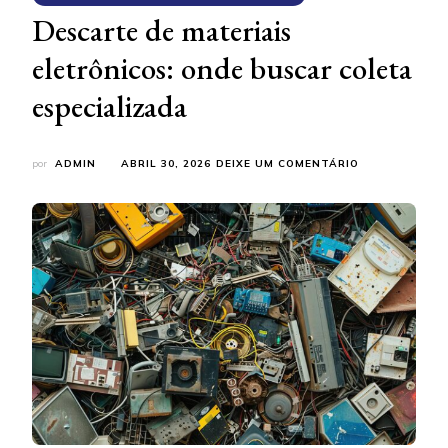
Descarte de materiais
eletrônicos: onde buscar coleta
especializada
EM
por
ADMIN
ABRIL 30, 2026
DEIXE UM COMENTÁRIO
DESCARTE
DE
MATERIAIS
ELETRÔNICOS:
ONDE
BUSCAR
COLETA
ESPECIALIZAD