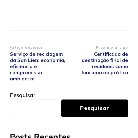
Navegação
Artigo anterior
Próximo artigo
Serviço de reciclagem
Certificado de
de
da San Lien: economia,
destinação final de
post
eficiência e
resíduos: como
compromisso
funciona na prática
ambiental
Pesquisar
Pesquisar
Posts Recentes