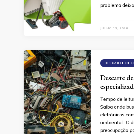
problema deixa
JULHO 13, 2026
DESCARTE DE L
Descarte de 
especializad
Tempo de leitu
Saiba onde busc
eletrônicos co
ambiental. O de
preocupação po