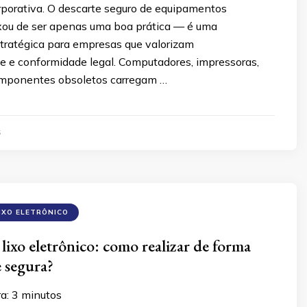
rporativa. O descarte seguro de equipamentos
ixou de ser apenas uma boa prática — é uma
tratégica para empresas que valorizam
de e conformidade legal. Computadores, impressoras,
omponentes obsoletos carregam …
5
IXO ELETRÔNICO
lixo eletrônico: como realizar de forma
e segura?
ra:
3
minutos