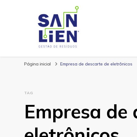
San Lien
Blog – San Lien
Página inicial
Empresa de descarte de eletrônicos
TAG
Empresa de 
eletrônicos