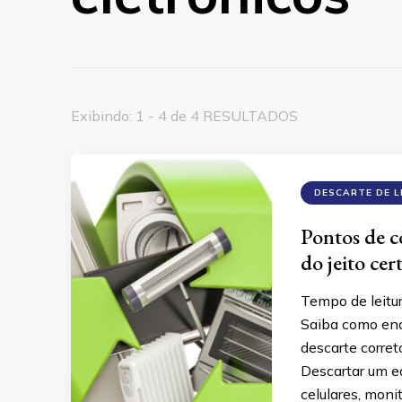
Exibindo: 1 - 4 de 4 RESULTADOS
DESCARTE DE L
Pontos de co
do jeito cer
Tempo de leitu
Saiba como enco
descarte corret
Descartar um e
celulares, moni