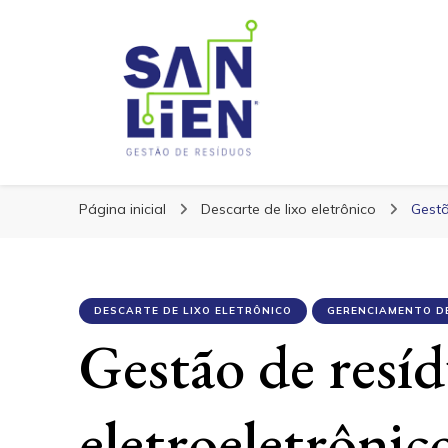
San Lien
San Lien
Blog – San Lien
Página inicial
Descarte de lixo eletrônico
Gestã
DESCARTE DE LIXO ELETRÔNICO
GERENCIAMENTO D
Gestão de resí
eletroeletrônico