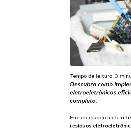
GUIA
DEFINITIVO
QUE
EMPRESAS
SUSTENTÁVEIS
PRECISAM
SEGUIR!
Tempo de leitura:
3
min
Descubra como imple
eletroeletrônicos efi
completo.
Em um mundo onde a tecn
resíduos eletroeletrôni