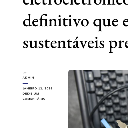
definitivo que
sustentáveis ​​p
por
ADMIN
JANEIRO 12, 2026
DEIXE UM
EM
COMENTÁRIO
GESTÃO
DE
RESÍDUOS
ELETROELETRÔNICOS:
O