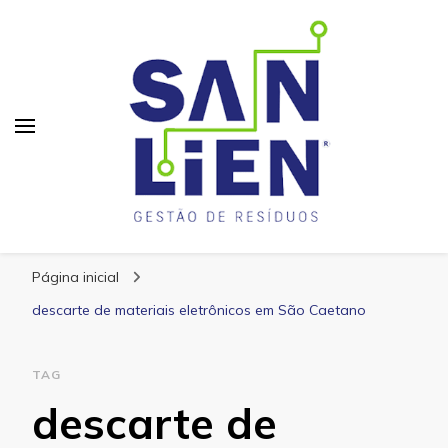
San Lien
Blog – San Lien
Página inicial
descarte de materiais eletrônicos em São Caetano
TAG
descarte de