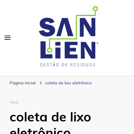
San Lien
Blog – San Lien
Página inicial
coleta de lixo eletrônico
TAG
coleta de lixo
eletrônico