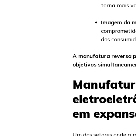
torna mais va
Imagem da ma
comprometida
dos consumido
A manufatura reversa 
objetivos simultaneame
Manufatur
eletroelet
em expans
Um dos setores onde a m