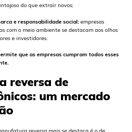
ntajoso do que extrair novos;
rca e responsabilidade social:
empresas
s com o meio ambiente se destacam aos olhos
res e investidores.
permite que as empresas cumpram todos esses
nte.
a reversa de
rônicos: um mercado
ão
anufatura reversa mais se destaca é o de