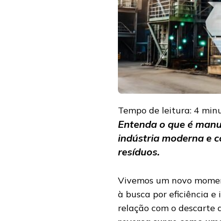
ESTÁ
TRANSFORMANDO
A
INDÚSTRIA
Tempo de leitura:
4
min
Entenda o que é manuf
indústria moderna e c
resíduos.
Vivemos um novo moment
à busca por eficiência 
relação com o descarte 