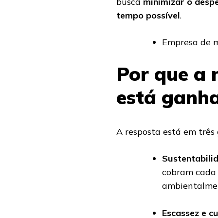
busca
minimizar o despe
tempo possível
.
Empresa de m
Por que a 
está ganh
A resposta está em três
Sustentabili
cobram cada 
ambientalmen
Escassez e c