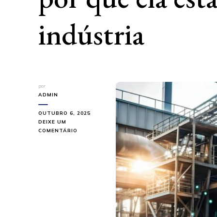
indústria
por
ADMIN
OUTUBRO 6, 2025
DEIXE UM
EM
COMENTÁRIO
O
QUE
É
MANUFATURA
REVERSA
E
POR
QUE
ELA