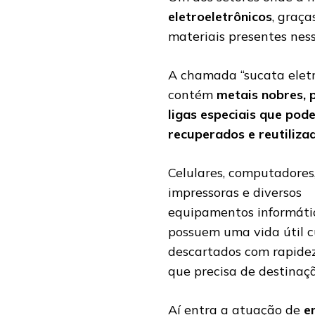
eletroeletrônicos
, graça
materiais presentes ness
A chamada “sucata eletr
contém
metais nobres, p
ligas especiais que pod
recuperados e reutiliza
Celulares, computadores
impressoras e diversos
equipamentos informáti
possuem uma vida útil c
descartados com rapidez
que precisa de destinaç
Aí entra a atuação de
e