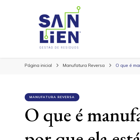
San Lien
San Lien
Blog – San Lien
Página inicial
Manufatura Reversa
O que é man
MANUFATURA REVERSA
O que é manufa
por que ela est