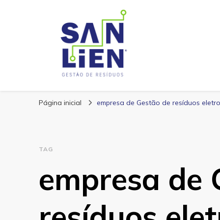
San Lien
Blog – San Lien
Página inicial
empresa de Gestão de resíduos eletro
TAG
empresa de 
resíduos elet