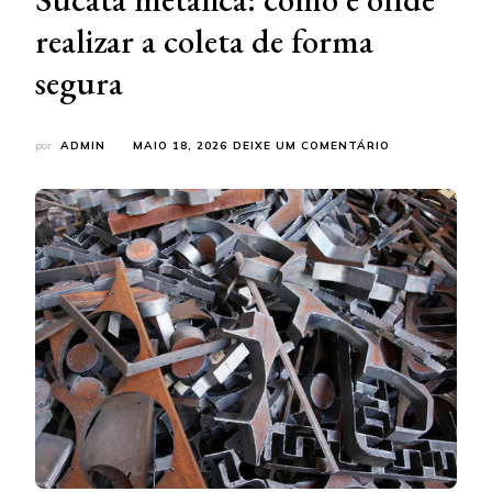
realizar a coleta de forma
segura
EM
por
ADMIN
MAIO 18, 2026
DEIXE UM COMENTÁRIO
SUCATA
METÁLICA:
COMO
E
ONDE
REALIZAR
A
COLETA
DE
FORMA
SEGURA