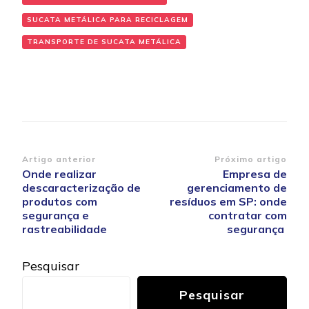
SUCATA METÁLICA PARA RECICLAGEM
TRANSPORTE DE SUCATA METÁLICA
Navegação
Artigo anterior
Próximo artigo
Onde realizar
Empresa de
de
descaracterização de
gerenciamento de
post
produtos com
resíduos em SP: onde
segurança e
contratar com
rastreabilidade
segurança
Pesquisar
Pesquisar