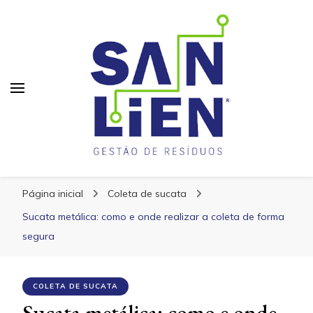
San Lien
San Lien
Blog – San Lien
Página inicial
Coleta de sucata
Sucata metálica: como e onde realizar a coleta de forma
segura
COLETA DE SUCATA
Sucata metálica: como e onde