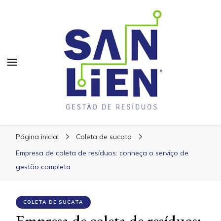
San Lien
San Lien
Blog – San Lien
Página inicial
Coleta de sucata
Empresa de coleta de resíduos: conheça o serviço de
gestão completa
COLETA DE SUCATA
Empresa de coleta de resíduos: