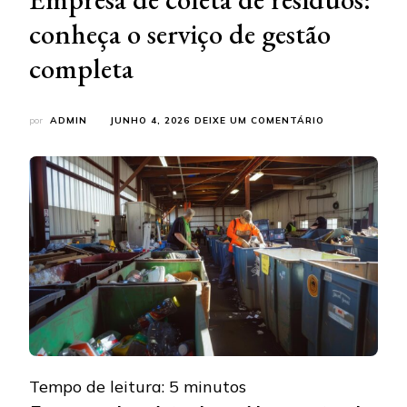
conheça o serviço de gestão
completa
EM
por
ADMIN
JUNHO 4, 2026
DEIXE UM COMENTÁRIO
EMPRESA
DE
COLETA
DE
RESÍDUOS:
CONHEÇA
O
SERVIÇO
DE
GESTÃO
COMPLETA
Tempo de leitura:
5
minutos