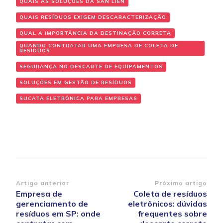
QUAIS AS SOLUÇÕES DA SAN LIEN
QUAIS RESÍDUOS EXIGEM DESCARACTERIZAÇÃO
QUAL A IMPORTÂNCIA DA DESTINAÇÃO CORRETA
QUANDO CONTRATAR UMA EMPRESA DE COLETA DE
RESÍDUOS
SEGURANÇA NO DESCARTE DE EQUIPAMENTOS
SOLUÇÕES EM GESTÃO DE RESÍDUOS
SUCATA ELETRÔNICA PARA EMPRESAS
Navegação
Artigo anterior
Próximo artigo
Empresa de
Coleta de resíduos
de
gerenciamento de
eletrônicos: dúvidas
post
resíduos em SP: onde
frequentes sobre