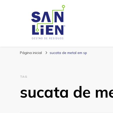
San Lien
Blog – San Lien
Página inicial
sucata de metal em sp
TAG
sucata de m