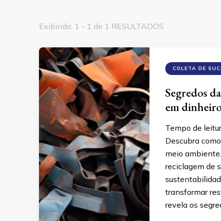
Exibindo: 1 - 1 de 1 RESULTADOS
COLETA DE SU
Segredos da
em dinheir
Tempo de leitu
Descubra como r
meio ambiente. 
reciclagem de 
sustentabilida
transformar res
revela os segr