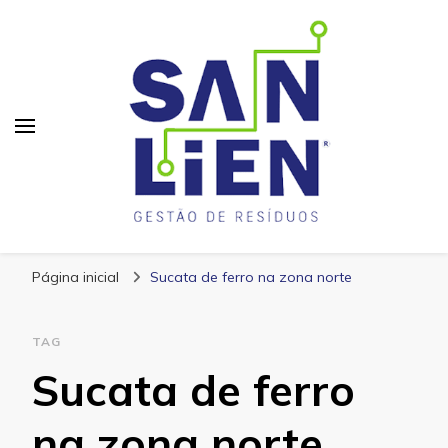
San Lien
Blog – San Lien
Página inicial
Sucata de ferro na zona norte
TAG
Sucata de ferro
na zona norte