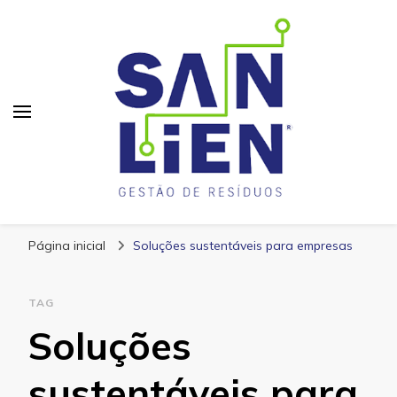
San Lien
Blog – San Lien
Página inicial
Soluções sustentáveis para empresas
TAG
Soluções
sustentáveis para