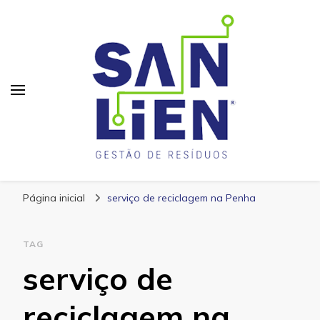
San Lien
Blog – San Lien
Página inicial
serviço de reciclagem na Penha
TAG
serviço de
reciclagem na