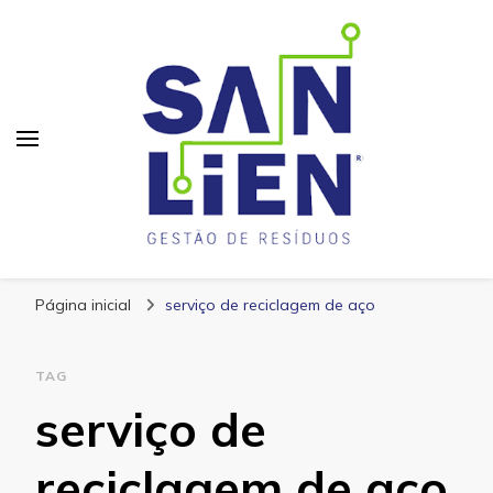
San Lien
Blog – San Lien
Página inicial
serviço de reciclagem de aço
TAG
serviço de
reciclagem de aço