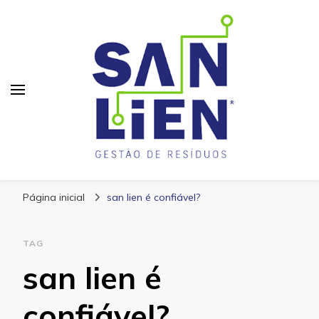
San Lien
Blog – San Lien
Página inicial
san lien é confiável?
TAG
san lien é
confiável?