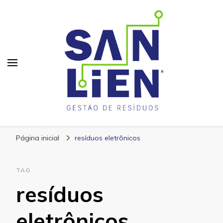
San Lien
Blog – San Lien
Página inicial
resíduos eletrônicos
TAG
resíduos
eletrônicos