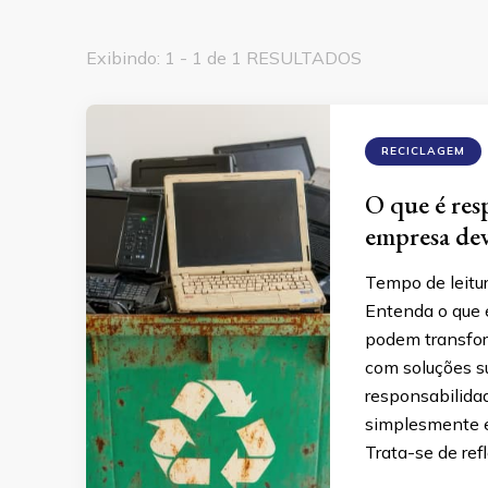
Exibindo: 1 - 1 de 1 RESULTADOS
RECICLAGEM
O que é res
empresa dev
Tempo de leitu
Entenda o que
podem transfor
com soluções s
responsabilida
simplesmente en
Trata-se de ref