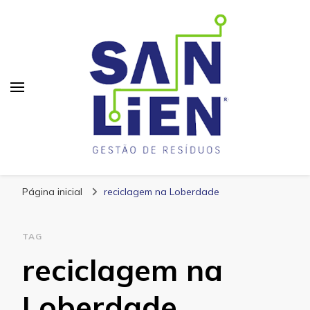
San Lien
Blog – San Lien
Página inicial
reciclagem na Loberdade
TAG
reciclagem na
Loberdade