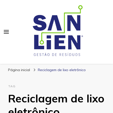
San Lien
Blog – San Lien
Página inicial
Reciclagem de lixo eletrônico
TAG
Reciclagem de lixo
eletrônico