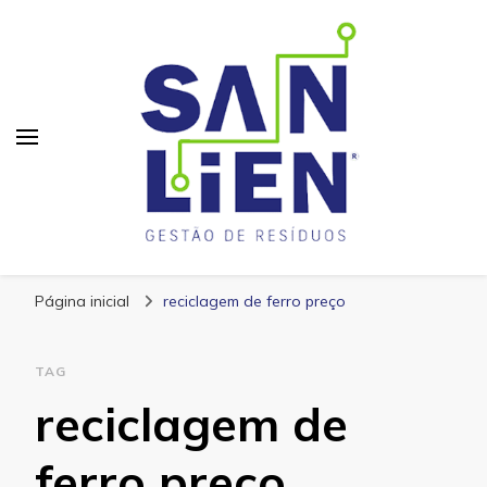
San Lien
Blog – San Lien
Página inicial
reciclagem de ferro preço
TAG
reciclagem de
ferro preço