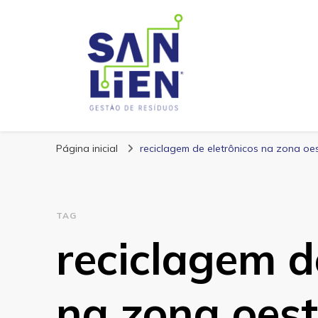
San Lien
Blog – San Lien
Página inicial
reciclagem de eletrônicos na zona oe
TAG
reciclagem d
na zona oes