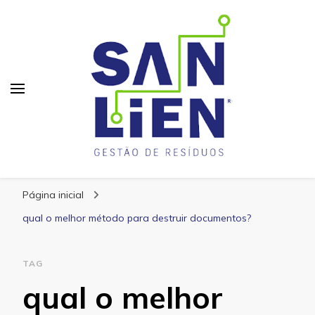
San Lien
Blog – San Lien
Página inicial
qual o melhor método para destruir documentos?
TAG
qual o melhor