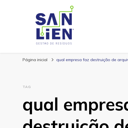
San Lien
Blog – San Lien
Página inicial
qual empresa faz destruição de arqui
TAG
qual empres
destruição d