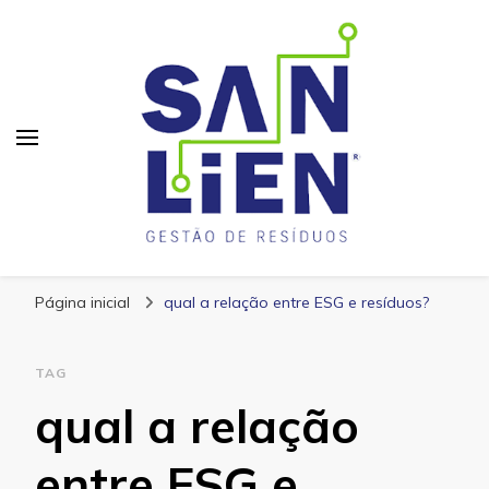
San Lien
Blog – San Lien
Página inicial
qual a relação entre ESG e resíduos?
TAG
qual a relação
entre ESG e