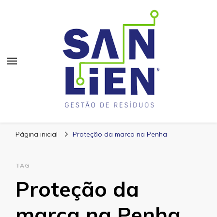
San Lien
Blog – San Lien
Página inicial
Proteção da marca na Penha
TAG
Proteção da
marca na Penha