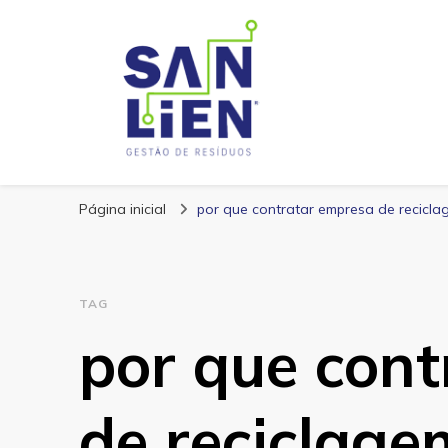
San Lien
Blog – San Lien
Página inicial
por que contratar empresa de recicl
TAG
por que con
de reciclage