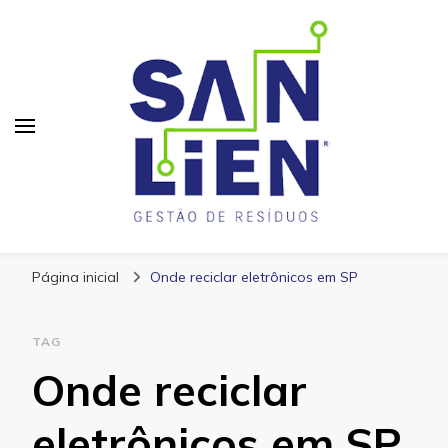
San Lien
Blog – San Lien
Página inicial
Onde reciclar eletrônicos em SP
TAG
Onde reciclar
eletrônicos em SP