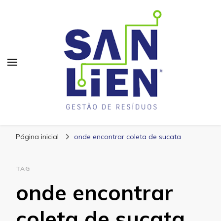
San Lien
Blog – San Lien
Página inicial
onde encontrar coleta de sucata
TAG
onde encontrar
coleta de sucata