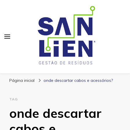
San Lien
Blog – San Lien
Página inicial
onde descartar cabos e acessórios?
TAG
onde descartar
cabos e