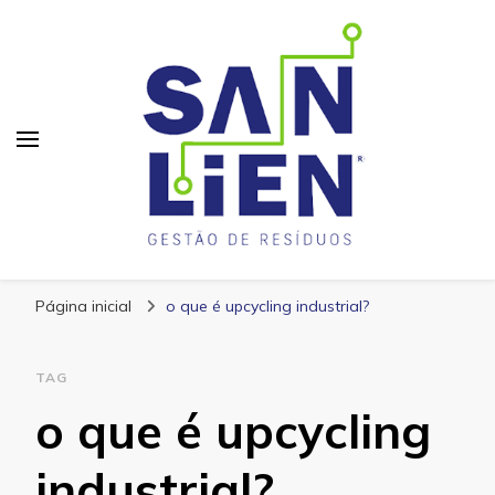
San Lien
Blog – San Lien
Página inicial
o que é upcycling industrial?
TAG
o que é upcycling
industrial?